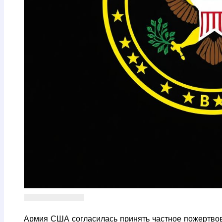
Армия США согласилась принять частное пожертвов