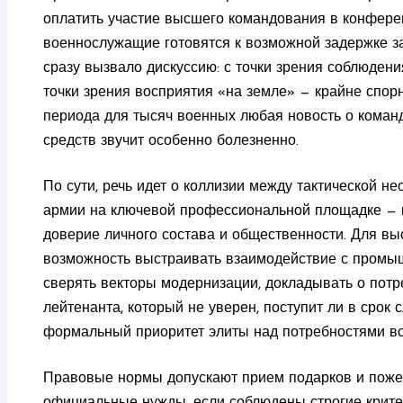
оплатить участие высшего командования в конферен
военнослужащие готовятся к возможной задержке за
сразу вызвало дискуссию: с точки зрения соблюдени
точки зрения восприятия «на земле» — крайне спор
периода для тысяч военных любая новость о команд
средств звучит особенно болезненно.
По сути, речь идет о коллизии между тактической 
армии на ключевой профессиональной площадке — и
доверие личного состава и общественности. Для в
возможность выстраивать взаимодействие с промыш
сверять векторы модернизации, докладывать о потр
лейтенанта, который не уверен, поступит ли в срок 
формальный приоритет элиты над потребностями во
Правовые нормы допускают прием подарков и пожер
официальные нужды, если соблюдены строгие критер