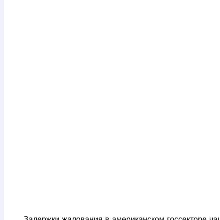
Задержки жалования в американском госсекторе ча