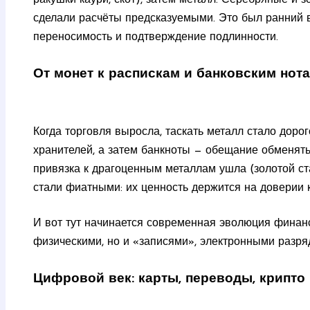
ракушки каури, скот), затем металл. Серебряные и 
сделали расчёты предсказуемыми. Это был ранний в
переносимость и подтверждение подлинности.
От монет к распискам и банковским нот
Когда торговля выросла, таскать металл стало доро
хранителей, а затем банкноты — обещание обменять
привязка к драгоценным металлам ушла (золотой ста
стали фиатными: их ценность держится на доверии к
И вот тут начинается современная эволюция финанс
физическими, но и «записями», электронными разря
Цифровой век: карты, переводы, крипто