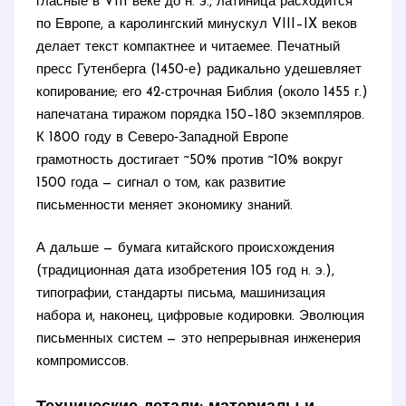
гласные в VIII веке до н. э., латиница расходится
по Европе, а каролингский минускул VIII–IX веков
делает текст компактнее и читаемее. Печатный
пресс Гутенберга (1450‑е) радикально удешевляет
копирование; его 42-строчная Библия (около 1455 г.)
напечатана тиражом порядка 150–180 экземпляров.
К 1800 году в Северо‑Западной Европе
грамотность достигает ~50% против ~10% вокруг
1500 года — сигнал о том, как развитие
письменности меняет экономику знаний.
А дальше — бумага китайского происхождения
(традиционная дата изобретения 105 год н. э.),
типографии, стандарты письма, машинизация
набора и, наконец, цифровые кодировки. Эволюция
письменных систем — это непрерывная инженерия
компромиссов.