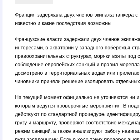
Франция задержала двух членов экипажа танкера с 
известно и какие последствия возможны
Французские власти задержали двух членов экипажа
интересами, в акватории у западного побережья ст
правоохранительных структурах, моряки взяты под 
соблюдение европейских санкций и правил морепла
досмотрено в территориальных водах или прилегающ
чиновники приняли решение изолировать отдельных
На текущий момент официально не уточняются ни им
которым ведутся проверочные мероприятия. В под
действуют по стандартной процедуре: идентифициру
грузу и маршруту, проверяют соответствие междун
режим санкций, а также анализируют работу навига
пути заявленному. Если в ходе таких проверок выя