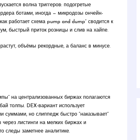
пускается волна триггеров: подогретые
 ордера ботами, иногда — микродозы ончейн-
“как работает схема pump and dump” сводится к
ум, быстрый приток розницы и слив на хайпе.
растут, объёмы рекордные, а баланс в минусе.
ампы” на централизованных биржах полагаются
бай толпы. DEX‑вариант использует
ми суммами, но слиппедж быстро “наказывает”
ы через листинги на мелких биржах и
то следы заметнее аналитике.