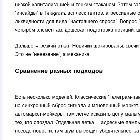
низкой капитализацией и тонким стаканом. Затем за
“инсайды” в Telegram, всплеск твитов, агрессивные
ликвидности для вида “настоящего спроса”. Вопрос 
четырём элементам: дешевая подготовка позиций, ш
Дальше — резкий откат. Новички шокированы: свечи 
Это не “невезение”, а механика.
Сравнение разных подходов
Есть несколько моделей. Классические “телеграм‑п
на синхронный вброс сигнала и мгновенный маркет-
автомаркет‑мейкеры: там легче исказить цену малы
тех, кто опоздал. Отдельная ветка — адресные памп
псевдо‑новости: там шум выглядит убедительнее, за