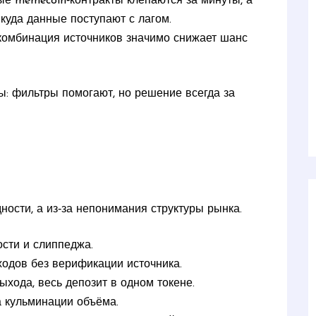
ые memecoin‑контракты клепаются за минуты, а
куда данные поступают с лагом.
 комбинация источников значимо снижает шанс
ы: фильтры помогают, но решение всегда за
ости, а из‑за непонимания структуры рынка.
ости и слиппеджа.
оходов без верификации источника.
выхода, весь депозит в одном токене.
 кульминации объёма.