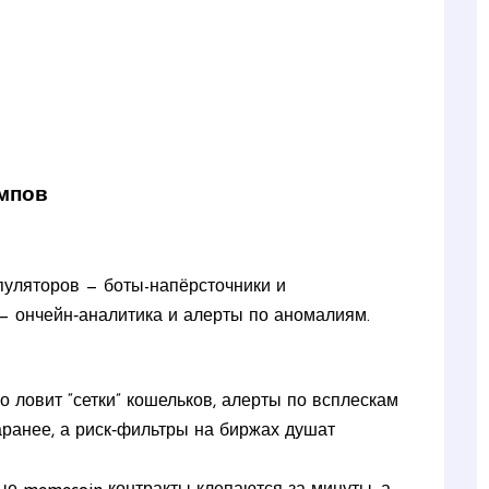
ампов
пуляторов — боты-напёрсточники и
— ончейн‑аналитика и алерты по аномалиям.
 ловит “сетки” кошельков, алерты по всплескам
ранее, а риск‑фильтры на биржах душат