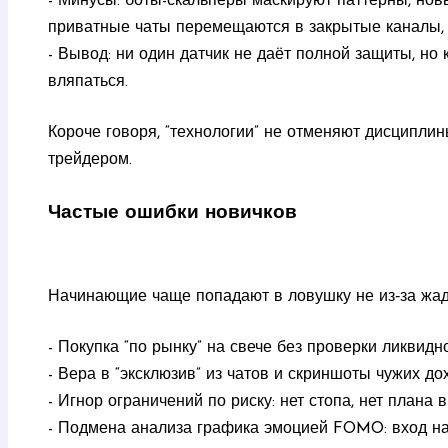
- Минусы: боты-скальперы маскируют паттерны, нов
приватные чаты перемещаются в закрытые каналы, 
- Вывод: ни один датчик не даёт полной защиты, но
вляпаться.
Короче говоря, “технологии” не отменяют дисциплин
трейдером.
Частые ошибки новичков
Начинающие чаще попадают в ловушку не из‑за жадн
- Покупка “по рынку” на свече без проверки ликвидн
- Вера в “эксклюзив” из чатов и скриншоты чужих д
- Игнор ограничений по риску: нет стопа, нет плана 
- Подмена анализа графика эмоцией FOMO: вход на