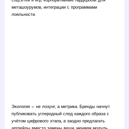
соцсетей и игр, корпоративные гардеробы для
меташоурумов, интеграции с программами
лояльности.
Экология — не лозунг, а метрика. Бренды начнут
публиковать углеродный след каждого образа с
учётом цифрового этапа, а заодно предлагать
апгрейды вместо замены вещи: меняем модуль