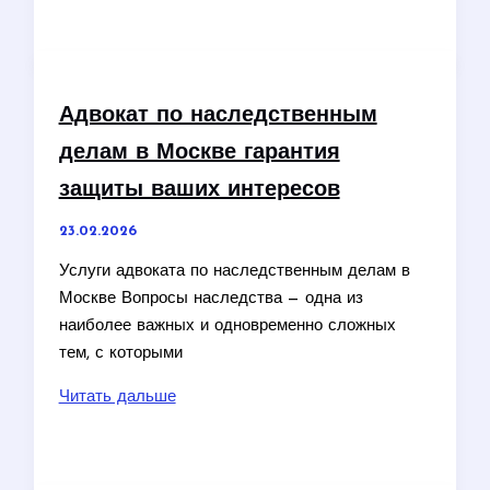
стол
для
школьника:
как
Адвокат по наследственным
выбрать
делам в Москве гарантия
лучший
защиты ваших интересов
23.02.2026
Услуги адвоката по наследственным делам в
Москве Вопросы наследства — одна из
наиболее важных и одновременно сложных
тем, с которыми
Адвокат
Читать дальше
по
наследственным
делам