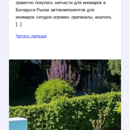
грамотно покупать запчасти для иномарок в
Беларуси Рынок автокомпонентов для
иномарок сегодня огромен: оригиналы, аналоги,
[…]
Автопитер.by
Читать дальше
—
интернет-
магазин
автозапчастей
для
иномарок
в
Беларуси:
оригинальные
и
неоригинальные
детали,