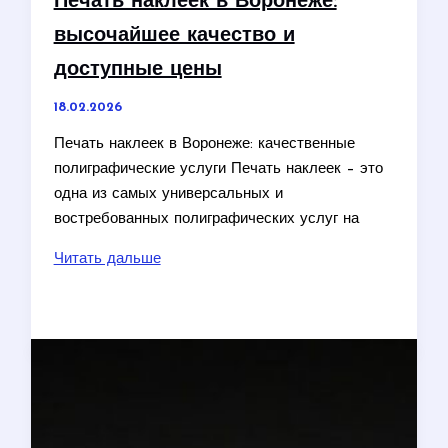
Печать наклеек в Воронеже:
надежное
высочайшее качество и
вложение
в
доступные цены
комфорт
18.02.2026
и
уют
Печать наклеек в Воронеже: качественные
полиграфические услуги Печать наклеек – это
одна из самых универсальных и
востребованных полиграфических услуг на
Печать
Читать дальше
наклеек
в
Воронеже:
высочайшее
качество
и
доступные