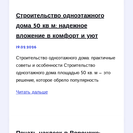
в
Москве
Строительство одноэтажного
гарантия
дома 50 кв м: надежное
защиты
ваших
вложение в комфорт и уют
интересов
19.02.2026
Строительство одноэтажного дома: практичные
советы и особенности Строительство
одноэтажного дома площадью 50 кв. м — это
решение, которое обрело популярность
Строительство
Читать дальше
одноэтажного
дома
50
кв
м: