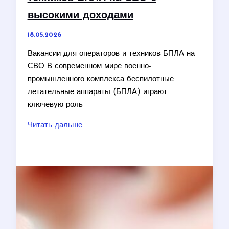
высокими доходами
18.05.2026
Вакансии для операторов и техников БПЛА на
СВО В современном мире военно-
промышленного комплекса беспилотные
летательные аппараты (БПЛА) играют
ключевую роль
Вакансии
Читать дальше
для
операторов
и
техников
БПЛА
на
СВО
с