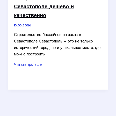
повышая
Севастополе дешево и
уверенность
в
качественно
улыбке
13.03.2026
Строительство бассейнов на заказ в
Севастополе Севастополь — это не только
исторический город, но и уникальное место, где
можно построить
Построить
Читать дальше
бассейн
в
Севастополе
дешево
и
качественно