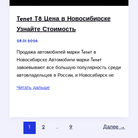
Tenet T8 Цена в Новосибирске
Узнайте Стоимость
28.01.2026
Продажа автомобилей марки Tenet в
Новосибирске Автомобили марки Tenet
завоевывают все большую популярность среди
автовладельцев в России, и Новосибирск не
Tenet
Читать дальше
T8
Цена
в
Новосибирске
Узнайте
1
2
…
9
Далее
→
Стоимость