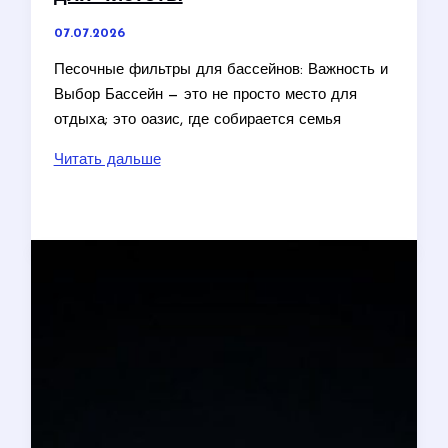
07.07.2026
Песочные фильтры для бассейнов: Важность и
Выбор Бассейн — это не просто место для
отдыха; это оазис, где собирается семья
Песочные
Читать дальше
фильтры
для
бассейнов:
важность
системы
для
чистоты