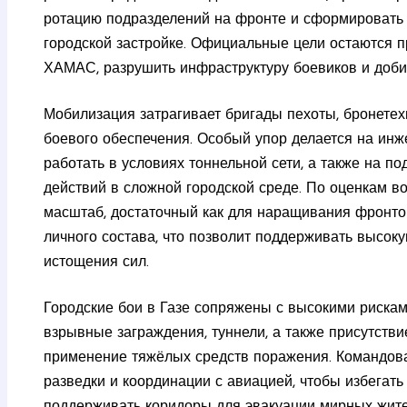
ротацию подразделений на фронте и сформировать 
городской застройке. Официальные цели остаются 
ХАМАС, разрушить инфраструктуру боевиков и доб
Мобилизация затрагивает бригады пехоты, бронетех
боевого обеспечения. Особый упор делается на ин
работать в условиях тоннельной сети, а также на п
действий в сложной городской среде. По оценкам во
масштаб, достаточный как для наращивания фронтов
личного состава, что позволит поддерживать высоку
истощения сил.
Городские бои в Газе сопряжены с высокими рисками
взрывные заграждения, туннели, а также присутстви
применение тяжёлых средств поражения. Командова
разведки и координации с авиацией, чтобы избегат
поддерживать коридоры для эвакуации мирных жите