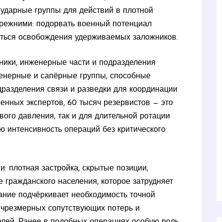
ударные группы для действий в плотной
прежними: подорвать военный потенциал
иться освобождения удерживаемых заложников.
ники, инженерные части и подразделения
женерные и сапёрные группы, способные
одразделения связи и разведки для координации
енных экспертов, 60 тысяч резервистов — это
ого давления, так и для длительной ротации
ю интенсивность операций без критического
: плотная застройка, скрытые позиции,
е гражданского населения, которое затрудняет
ние подчёркивает необходимость точной
ь чрезмерных сопутствующих потерь и
лей. Ранее в подобных операциях особую роль