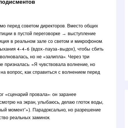
плодисментов
демо перед советом директоров. Вместо общих
етиции в пустой переговорке → выступление
иция в реальном зале со светом и микрофоном.
хания 4–4–6 (вдох–пауза–выдох), чтобы сбить
волновалась, но не «залипла». Через три
е призналась: «Я чувствовала волнение, но
 на вопрос, как справиться с волнением перед
мог «сценарий провала»: он заранее
смотрю на экран, улыбаюсь, делаю глоток воды,
жный момент”»). Парадоксально, но разрешение
ство реальных заминок.