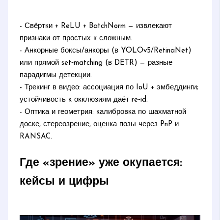
- Свёртки + ReLU + BatchNorm — извлекают
признаки от простых к сложным.
- Анкорные боксы/анкоры (в YOLOv5/RetinaNet)
или прямой set‑matching (в DETR) — разные
парадигмы детекции.
- Трекинг в видео: ассоциация по IoU + эмбеддинги;
устойчивость к окклюзиям даёт re‑id.
- Оптика и геометрия: калибровка по шахматной
доске, стереозрение, оценка позы через PnP и
RANSAC.
Где «зрение» уже окупается:
кейсы и цифры